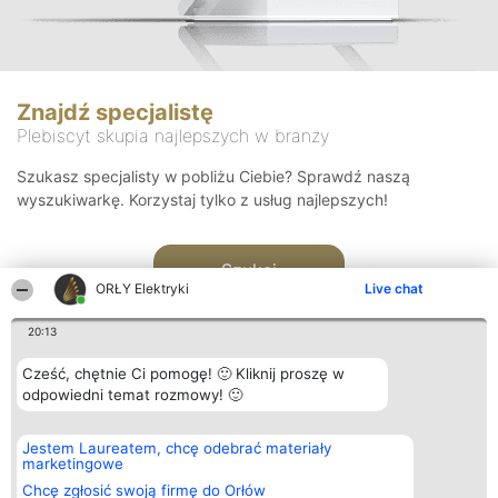
Znajdź specjalistę
Plebiscyt skupia najlepszych w branży
Szukasz specjalisty w pobliżu Ciebie? Sprawdź naszą
wyszukiwarkę. Korzystaj tylko z usług najlepszych!
Szukaj
ORŁY Elektryki
Live chat
20:13
Cześć, chętnie Ci pomogę! 🙂 Kliknij proszę w
odpowiedni temat rozmowy! 🙂
Organizator plebiscytu
Plebiscyt
Kontakt
Jestem Laureatem, chcę odebrać materiały
Bright Side Solutions sp. z o.
Laureaci
Kontakt
marketingowe
o. sp. k.
Lista
ul. Ruska 22
wszystkich
Chcę zgłosić swoją firmę do Orłów