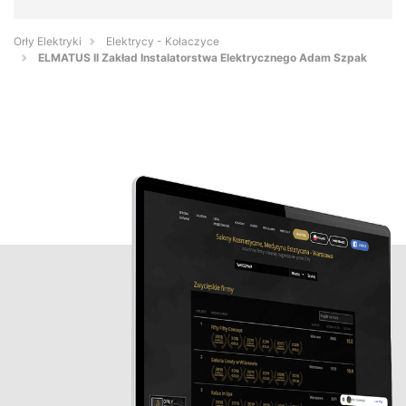
Orły Elektryki
Elektrycy - Kołaczyce
ELMATUS II Zakład Instalatorstwa Elektrycznego Adam Szpak