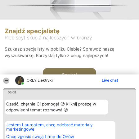
Znajdź specjalistę
Plebiscyt skupia najlepszych w branży
Szukasz specjalisty w pobliżu Ciebie? Sprawdź naszą
wyszukiwarkę. Korzystaj tylko z usług najlepszych!
Szukaj
ORŁY Elektryki
Live chat
06:08
Cześć, chętnie Ci pomogę! 🙂 Kliknij proszę w
odpowiedni temat rozmowy! 🙂
Organizator plebiscytu
Plebiscyt
Kontakt
Jestem Laureatem, chcę odebrać materiały
Bright Side Solutions sp. z o.
Laureaci
Kontakt
marketingowe
o. sp. k.
Lista
ul. Ruska 22
wszystkich
Chcę zgłosić swoją firmę do Orłów