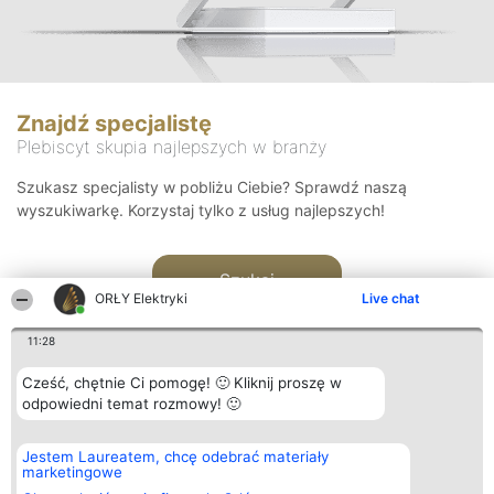
Znajdź specjalistę
Plebiscyt skupia najlepszych w branży
Szukasz specjalisty w pobliżu Ciebie? Sprawdź naszą
wyszukiwarkę. Korzystaj tylko z usług najlepszych!
Szukaj
ORŁY Elektryki
Live chat
11:28
Cześć, chętnie Ci pomogę! 🙂 Kliknij proszę w
odpowiedni temat rozmowy! 🙂
Organizator plebiscytu
Plebiscyt
Kontakt
Jestem Laureatem, chcę odebrać materiały
Bright Side Solutions sp. z o.
Laureaci
Kontakt
marketingowe
o. sp. k.
Lista
ul. Ruska 22
wszystkich