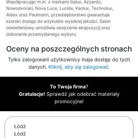
Współpracując m.in. z markami Italux, Azzardo,
Nowodvorski, Nova Luce, Lucide, Kanlux, Technolux,
Aldex oraz Paulmann, przedsiębiorstwo gwarantuje
szeroki dostęp do artykułów wysokiej jakości. Salon
oświetleniowy umożliwia obejrzenie ekspozycji oraz
dokonanie przemyślanego wyboru.
Oceny na poszczególnych stronach
Tylko zalogowani użytkownicy maja dostęp do tych
danych.
Kliknij, aby się zalogować.
To Twoja firma
?
Gratulacje!
Sprawdź jak odebrać materiały
promocyjne!
Łódź
Łódź