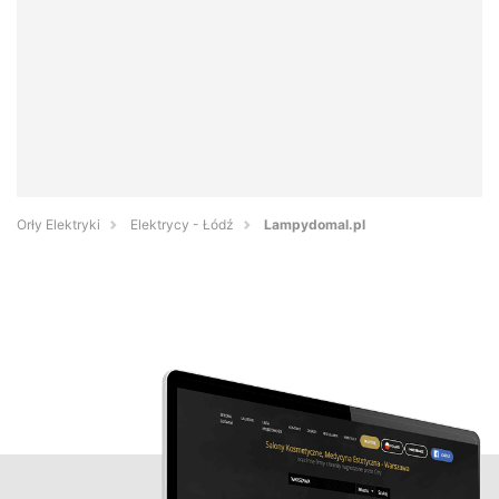
Orły Elektryki
Elektrycy - Łódź
Lampydomal.pl