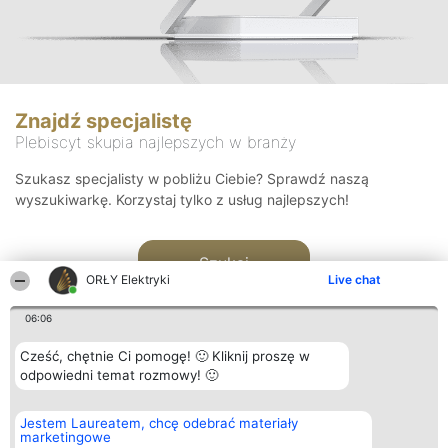
Znajdź specjalistę
Plebiscyt skupia najlepszych w branży
Szukasz specjalisty w pobliżu Ciebie? Sprawdź naszą
wyszukiwarkę. Korzystaj tylko z usług najlepszych!
Szukaj
ORŁY Elektryki
Live chat
06:06
Cześć, chętnie Ci pomogę! 🙂 Kliknij proszę w
odpowiedni temat rozmowy! 🙂
Organizator plebiscytu
Plebiscyt
Kontakt
Jestem Laureatem, chcę odebrać materiały
Bright Side Solutions sp. z o.
Laureaci
Kontakt
marketingowe
o. sp. k.
Lista