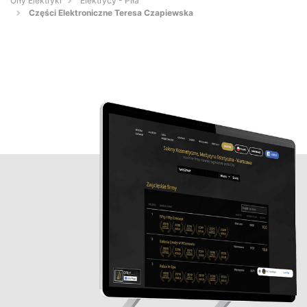
Orły Elektryki
Elektrycy - Piła
Części Elektroniczne Teresa Czapiewska