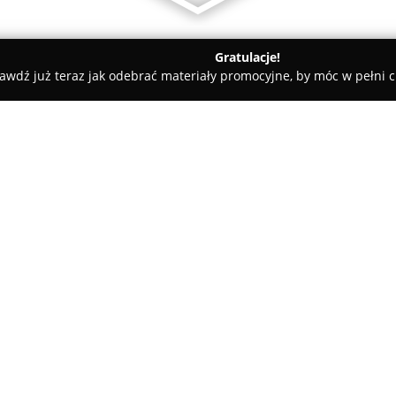
Gratulacje!
awdź już teraz jak odebrać materiały promocyjne, by móc w pełni c
ol-Mar S.C.
O firmie:
Firma
Col-Mar
, zlokalizowana 
doświadczona hurtownia artyku
Przedsiębiorstwo zdobyło uzn
elektrycznych, oferując zarówn
Pokaż więcej >>
gamę artykułów niezbędnych do 
Wyroby dostępne w asortymen
gwarantuje wysoką jakość i tr
skuteczność prowadzonych pra