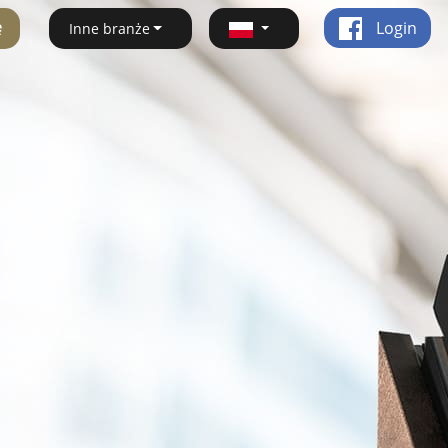
ę
Login
Inne branże