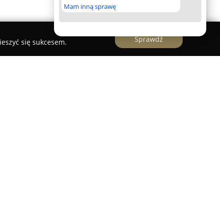
Mam inną sprawę
Sprawdź
ieszyć się sukcesem.
w Nakle nad Notecią, funkcjonuje jako
łów elektrycznych od 2005 roku.
anie jako dostawca różnorodnych produktów
o klientom detalicznym, jak i hurtowym szeroką
realizacji różnych projektów instalacyjnych.
cie pochodzą od renomowanych producentów, co
wałość, a tym samym zapewnia bezpieczeństwo i
c.