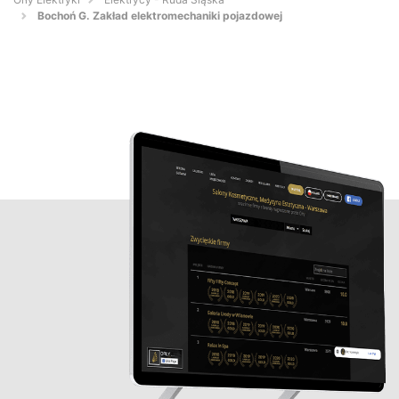
Bochoń G. Zakład elektromechaniki pojazdowej