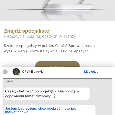
Znajdź specjalistę
Plebiscyt skupia najlepszych w branży
Szukasz specjalisty w pobliżu Ciebie? Sprawdź naszą
wyszukiwarkę. Korzystaj tylko z usług najlepszych!
Szukaj
ORŁY Elektryki
Live chat
09:02
Cześć, chętnie Ci pomogę! 🙂 Kliknij proszę w
odpowiedni temat rozmowy! 🙂
Organizator plebiscytu
Plebiscyt
Kontakt
Jestem Laureatem, chcę odebrać materiały
Bright Side Solutions sp. z o.
Laureaci
Kontakt
marketingowe
o. sp. k.
Lista