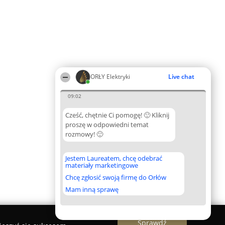
ORŁY Elektryki
Live chat
09:02
Cześć, chętnie Ci pomogę! 🙂 Kliknij
proszę w odpowiedni temat
rozmowy! 🙂
Jestem Laureatem, chcę odebrać
materiały marketingowe
Chcę zgłosić swoją firmę do Orłów
Mam inną sprawę
Sprawdź