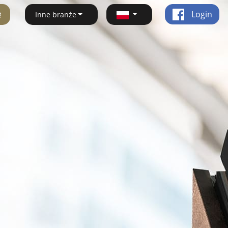
ę
Login
Inne branże