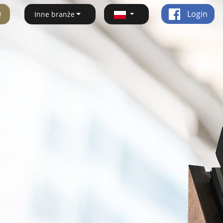
ę
Login
Inne branże