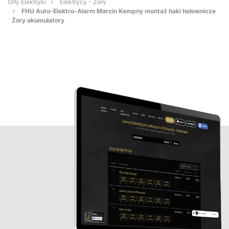
Orły Elektryki
Elektrycy - Żory
FHU Auto-Elektro-Alarm Marcin Kempny montaż haki holownicze
Żory akumulatory