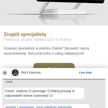
Znajdź specjalistę
Plebiscyt skupia najlepszych w branży
Szukasz specjalisty w pobliżu Ciebie? Sprawdź naszą
wyszukiwarkę. Korzystaj tylko z usług najlepszych!
Szukaj
ORŁY Elektryki
Live chat
04:55
Cześć, chętnie Ci pomogę! 🙂 Kliknij proszę w
odpowiedni temat rozmowy! 🙂
Organizator plebiscytu
Plebiscyt
Kontakt
Jestem Laureatem, chcę odebrać materiały
Bright Side Solutions sp. z o.
Laureaci
Kontakt