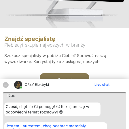
Znajdź specjalistę
Plebiscyt skupia najlepszych w branży
Szukasz specjalisty w pobliżu Ciebie? Sprawdź naszą
wyszukiwarkę. Korzystaj tylko z usług najlepszych!
Szukaj
ORŁY Elektryki
Live chat
12:36
Cześć, chętnie Ci pomogę! 🙂 Kliknij proszę w
odpowiedni temat rozmowy! 🙂
Organizator plebiscytu
Plebiscyt
Kontakt
Jestem Laureatem, chcę odebrać materiały
Bright Side Solutions sp. z o.
Laureaci
Kontakt