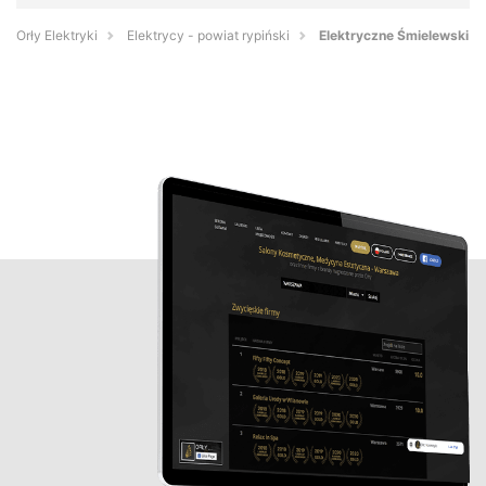
Orły Elektryki
Elektrycy - powiat rypiński
Elektryczne Śmielewski