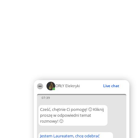
ORŁY Elektryki
Live chat
07:39
Cześć, chętnie Ci pomogę! 🙂 Kliknij
proszę w odpowiedni temat
rozmowy! 🙂
Jestem Laureatem, chcę odebrać