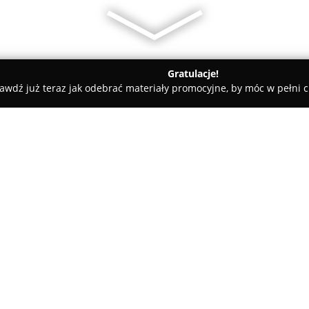
Gratulacje!
awdź już teraz jak odebrać materiały promocyjne, by móc w pełni c
l Elektrotechnika Białystok
O firmie:
Volt Instal Elektrotechnika Bi
przedsiębiorstwo zlokalizowan
pojętych usługach elektroinsta
mieście, jak i w jego okolicach
biznesowym oraz instytucjom p
powierzonych zadań, dbałość o