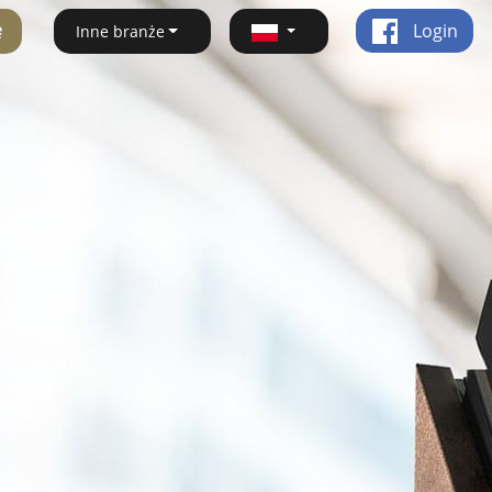
ę
Login
Inne branże