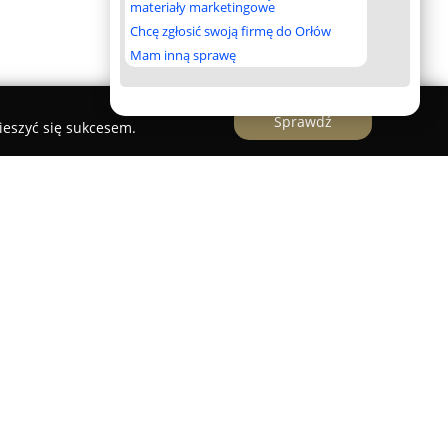
materiały marketingowe
Chcę zgłosić swoją firmę do Orłów
Mam inną sprawę
Sprawdź
ieszyć się sukcesem.
ałystok
to prężnie rozwijające się
e w Białymstoku, wyspecjalizowane w szeroko
lacyjnych. Firma prowadzi działalność zarówno w
, oferując swoje usługi klientom indywidualnym,
rzemysłowym. Cechuje ją precyzja realizacji
 szczegóły oraz pełne zaangażowanie w każdy