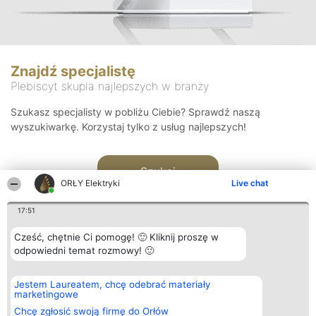
Znajdź specjalistę
Plebiscyt skupia najlepszych w branży
Szukasz specjalisty w pobliżu Ciebie? Sprawdź naszą
wyszukiwarkę. Korzystaj tylko z usług najlepszych!
Szukaj
ORŁY Elektryki
Live chat
17:51
Cześć, chętnie Ci pomogę! 🙂 Kliknij proszę w
odpowiedni temat rozmowy! 🙂
Organizator plebiscytu
Plebiscyt
Kontakt
Jestem Laureatem, chcę odebrać materiały
Bright Side Solutions sp. z o.
Laureaci
Kontakt
marketingowe
o. sp. k.
Lista
ul. Ruska 22
wszystkich
Chcę zgłosić swoją firmę do Orłów