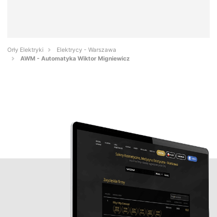
Orły Elektryki
Elektrycy - Warszawa
AWM - Automatyka Wiktor Migniewicz