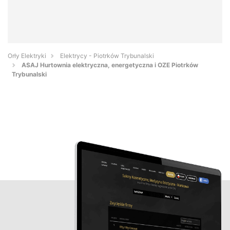
Orły Elektryki
Elektrycy - Piotrków Trybunalski
ASAJ Hurtownia elektryczna, energetyczna i OZE Piotrków
Trybunalski