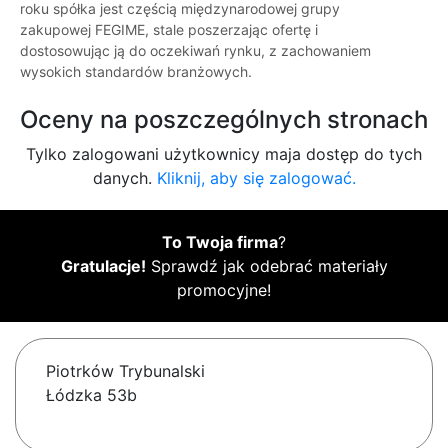
roku spółka jest częścią międzynarodowej grupy
zakupowej FEGIME, stale poszerzając ofertę i
dostosowując ją do oczekiwań rynku, z zachowaniem
wysokich standardów branżowych.
Oceny na poszczególnych stronach
Tylko zalogowani użytkownicy maja dostęp do tych
danych.
Kliknij, aby się zalogować.
To Twoja firma
?
Gratulacje!
Sprawdź jak odebrać materiały
promocyjne!
Piotrków Trybunalski
Łódzka 53b