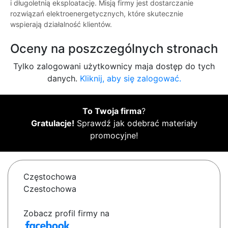
i długoletnią eksploatację. Misją firmy jest dostarczanie
rozwiązań elektroenergetycznych, które skutecznie
wspierają działalność klientów.
Oceny na poszczególnych stronach
Tylko zalogowani użytkownicy maja dostęp do tych
danych.
Kliknij, aby się zalogować.
To Twoja firma
?
Gratulacje!
Sprawdź jak odebrać materiały
promocyjne!
Częstochowa
Czestochowa
Zobacz profil firmy na