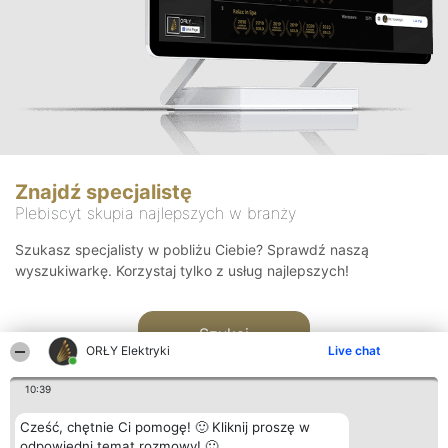
Znajdź specjalistę
Plebiscyt skupia najlepszych w branży
Szukasz specjalisty w pobliżu Ciebie? Sprawdź naszą
wyszukiwarkę. Korzystaj tylko z usług najlepszych!
Szukaj
ORŁY Elektryki
Live chat
10:39
Cześć, chętnie Ci pomogę! 🙂 Kliknij proszę w
odpowiedni temat rozmowy! 🙂