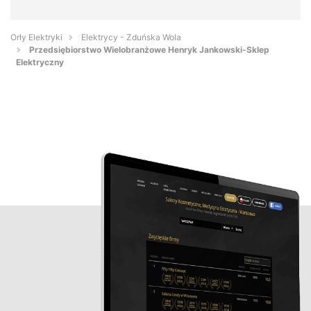
Orły Elektryki
Elektrycy - Zduńska Wola
Przedsiębiorstwo Wielobranżowe Henryk Jankowski-Sklep
Elektryczny