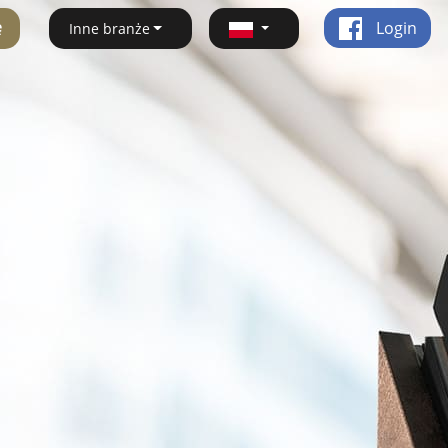
ę
Login
Inne branże