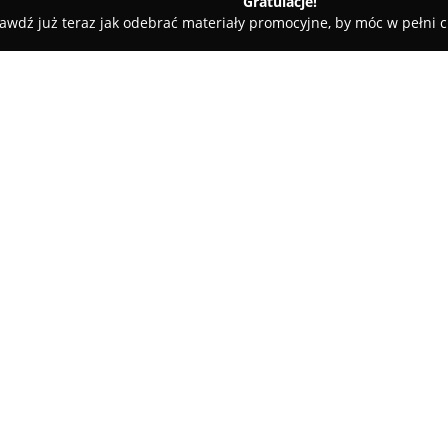
Gratulacje!
awdź już teraz jak odebrać materiały promocyjne, by móc w pełni c
aw Socha Elektronika, elektryka, systemy inteligentne
ktryka, systemy
O firmie:
BS Bolesław Socha Elektronika
oferująca szeroki wachlarz usłu
nowoczesnymi systemami inteli
wszystkim na terenie Hajnówki 
profesjonalny montaż instalacj
Pokaż więcej >>
użytkowania oraz niezawodnoś
Zakres usług przedsiębiorstwa 
naprawę i konserwację sprzętu
umożliwia wydłużenie okresu p
także działania dotyczące nap