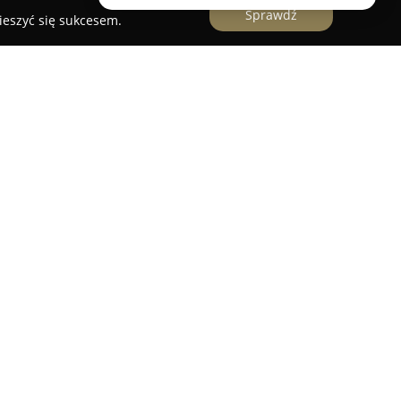
Sprawdź
ieszyć się sukcesem.
, elektryka, systemy inteligentne
to firma
g związanych z elektryką, elektroniką oraz
gentnymi. Swoją działalność prowadzi przede
i okolicznych miejscowości, zapewniając
i elektrycznych z naciskiem na bezpieczeństwo
ć.
obejmuje nie tylko montaż, ale też pełną
 elektronicznego powszechnego użytku, co
racy różnorodnych urządzeń. Firma realizuje
rawy oraz obsługi komputerów i urządzeń