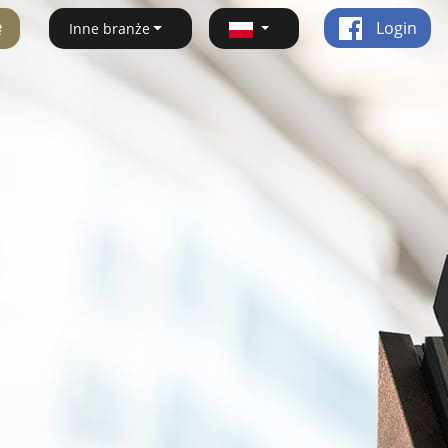
ę
Login
Inne branże