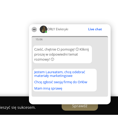
ORŁY Elektryki
Live chat
15:06
Cześć, chętnie Ci pomogę! 🙂 Kliknij
proszę w odpowiedni temat
rozmowy! 🙂
Jestem Laureatem, chcę odebrać
materiały marketingowe
Chcę zgłosić swoją firmę do Orłów
Mam inną sprawę
Sprawdź
ieszyć się sukcesem.