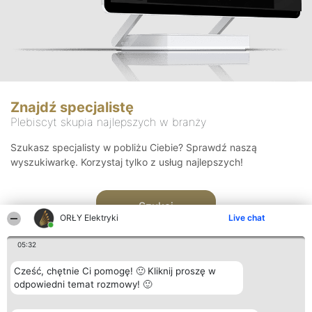
Znajdź specjalistę
Plebiscyt skupia najlepszych w branży
Szukasz specjalisty w pobliżu Ciebie? Sprawdź naszą
wyszukiwarkę. Korzystaj tylko z usług najlepszych!
Szukaj
ORŁY Elektryki
Live chat
05:32
Cześć, chętnie Ci pomogę! 🙂 Kliknij proszę w
odpowiedni temat rozmowy! 🙂
Organizator plebiscytu
Plebiscyt
Kontakt