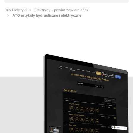
Orły Elektryki
Elektrycy - powiat zawierciański
ATG artykuły hydrauliczne i elektryczne