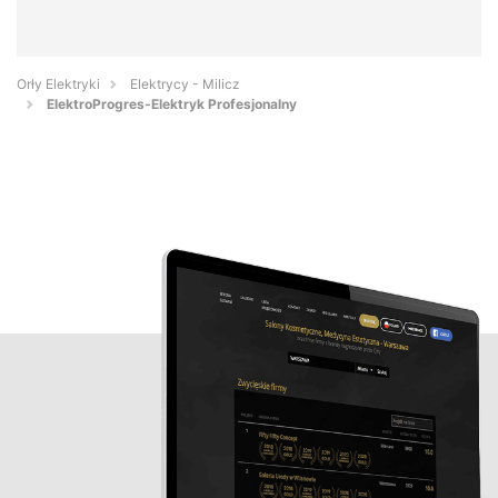
Orły Elektryki
Elektrycy - Milicz
ElektroProgres-Elektryk Profesjonalny