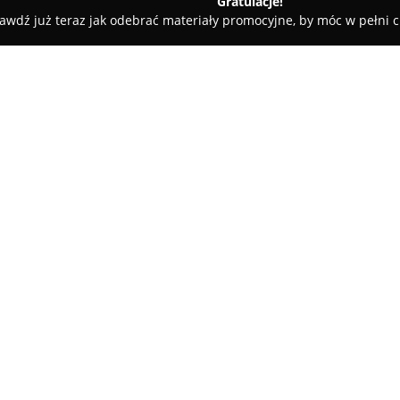
Gratulacje!
awdź już teraz jak odebrać materiały promocyjne, by móc w pełni c
cje Elektryczne Świetlik
O firmie:
Usługi Elektryczne Świetlik
to 
kompleksowych usługach elektr
wykonywaniem instalacji elekt
zewnętrznych, obejmując także 
Pokaż więcej >>
sportowe czy parkingi. W oferc
instalacje kablowe i odgromow
technicznymi.
Do zakresu działalności firmy 
eksploatacyjne i okresowe, co s
słynie z precyzyjnego montażu s