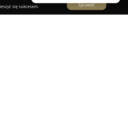
Sprawdź
ieszyć się sukcesem.
przedsiębiorstwo, które specjalizuje się w
ycznych w Polsce. Firma zajmuje się
rycznych zarówno wewnętrznych, jak i
oświetlenie terenów takich jak ulice, obiekty
ie znajdują się również różnorodne przyłącza,
e, które są realizowane zgodnie z wymaganiami
należą również badania oraz pomiary odbiorcze,
łuży utrzymaniu sprawności instalacji. Świetlik
zaf, tablic i rozdzielnic elektrycznych oraz