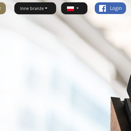
ę
Login
Inne branże