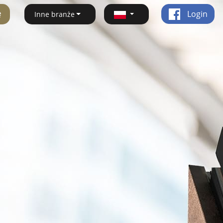
ę
Login
Inne branże