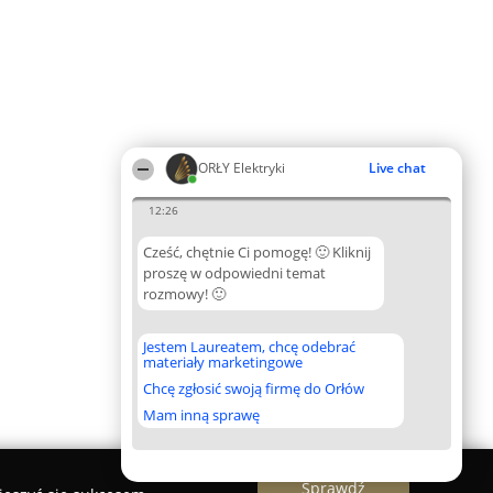
ORŁY Elektryki
Live chat
12:26
Cześć, chętnie Ci pomogę! 🙂 Kliknij
proszę w odpowiedni temat
rozmowy! 🙂
Jestem Laureatem, chcę odebrać
materiały marketingowe
Chcę zgłosić swoją firmę do Orłów
Mam inną sprawę
Sprawdź