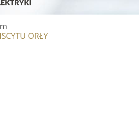
om
ISCYTU ORŁY