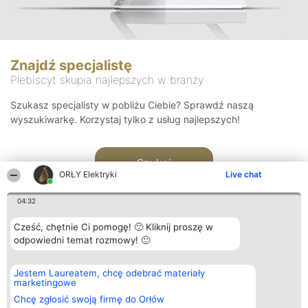
Znajdź specjalistę
Plebiscyt skupia najlepszych w branży
Szukasz specjalisty w pobliżu Ciebie? Sprawdź naszą
wyszukiwarkę. Korzystaj tylko z usług najlepszych!
Szukaj
ORŁY Elektryki
Live chat
04:32
Cześć, chętnie Ci pomogę! 🙂 Kliknij proszę w
odpowiedni temat rozmowy! 🙂
Organizator plebiscytu
Plebiscyt
Kontakt
Jestem Laureatem, chcę odebrać materiały
Bright Side Solutions sp. z o.
Laureaci
Kontakt
marketingowe
o. sp. k.
Lista
ul. Ruska 22
wszystkich
Chcę zgłosić swoją firmę do Orłów
Wrocław 50-079
Laureatów