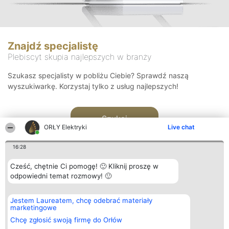
Znajdź specjalistę
Plebiscyt skupia najlepszych w branży
Szukasz specjalisty w pobliżu Ciebie? Sprawdź naszą
wyszukiwarkę. Korzystaj tylko z usług najlepszych!
Szukaj
ORŁY Elektryki
Live chat
16:28
Cześć, chętnie Ci pomogę! 🙂 Kliknij proszę w
odpowiedni temat rozmowy! 🙂
Organizator plebiscytu
Plebiscyt
Kontakt
Jestem Laureatem, chcę odebrać materiały
Bright Side Solutions sp. z o.
Laureaci
Kontakt
marketingowe
o. sp. k.
Lista
ul. Ruska 22
wszystkich
Chcę zgłosić swoją firmę do Orłów
Wrocław 50-079
Laureatów