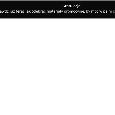
Gratulacje!
awdź już teraz jak odebrać materiały promocyjne, by móc w pełni c
ELEKTRO Wojciech Kaźmierczyk
erczyk
O firmie:
Elektro Wojciech Kaźmierczyk
siedziba mieści się w Brodnicy
7/25. Przedsiębiorstwo, mimo ż
swoje usługi na długoletnim, 
Pokaż więcej >>
dziedzinie instalacji elektrycz
regionalnych rankingach elektr
jakim darzą ją lokalni klienci.
5
Zespół realizuje zlecenia zwią
elektrycznych, zarówno w nowy