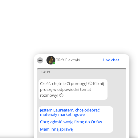
ORŁY Elektryki
Live chat
04:39
Cześć, chętnie Ci pomogę! 🙂 Kliknij
proszę w odpowiedni temat
rozmowy! 🙂
Jestem Laureatem, chcę odebrać
materiały marketingowe
Chcę zgłosić swoją firmę do Orłów
Mam inną sprawę