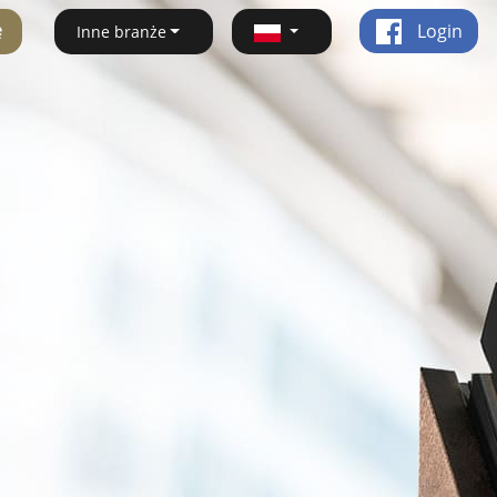
ę
Login
Inne branże