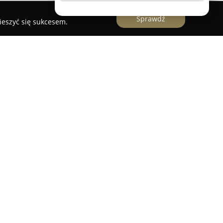
Sprawdź
ieszyć się sukcesem.
to firma działająca w branży elektrycznej, której
 przy ulicy Generała Stanisława Pruszyńskiego
e formalnie funkcjonuje od 2020 roku, opiera
ponad dziesięcioletnim doświadczeniu w
nych. Spółka zajmuje czołowe miejsca w
yków, co świadczy o jakości pracy oraz zaufaniu,
zane z kompleksową obsługą instalacji
ch budynkach, jak i w obiektach wymagających