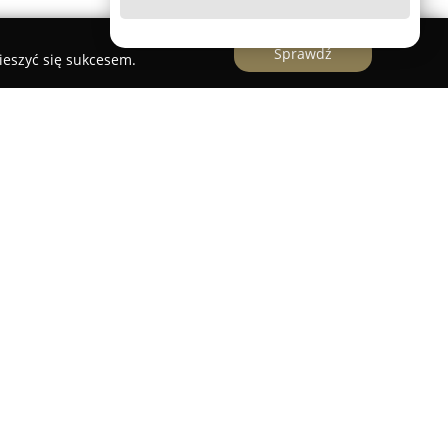
Sprawdź
ieszyć się sukcesem.
działającą w branży usług elektroinstalacyjnych,
rzy ulicy Polnej 13A. Przedsiębiorstwo od wielu
i związane z elektryką, obsługując nie tylko
soby i instytucje z terenu całego województwa
kich jak Rzeszów, Jarosław oraz Przemyśl.
omix znajdują się kompleksowe usługi elektryczne,
orodnych instalacji. Zespół firmy, opierając się
 realizuje zarówno zaawansowane prace