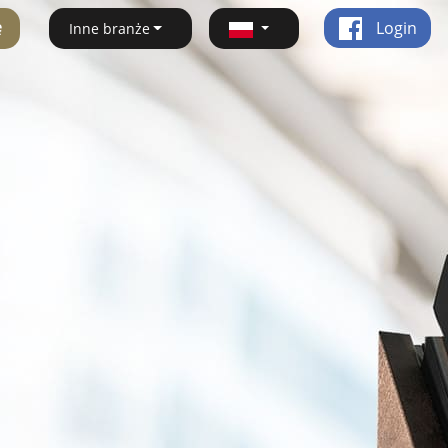
ę
Login
Inne branże