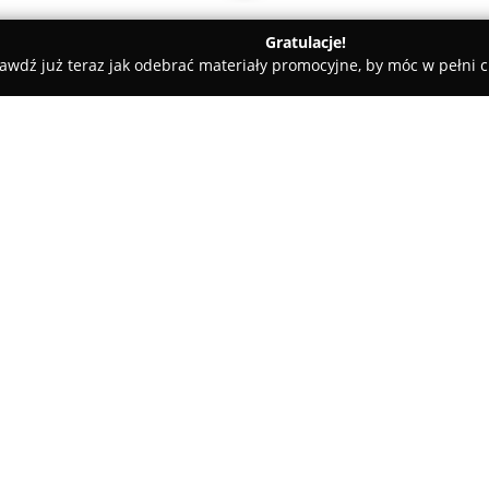
Gratulacje!
awdź już teraz jak odebrać materiały promocyjne, by móc w pełni c
mix”
O firmie:
Elektromix
jest cenioną firmą 
mającą siedzibę w Przeworsku p
lat oferuje profesjonalne usług
lokalnych klientów, ale także o
Pokaż więcej >>
podkarpackiego, w tym miast ta
W zakresie działalności Elektr
obejmujące montaż i serwis różn
na gruntownym doświadczeniu,