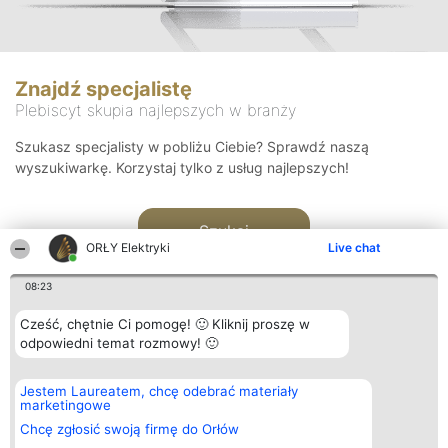
Znajdź specjalistę
Plebiscyt skupia najlepszych w branży
Szukasz specjalisty w pobliżu Ciebie? Sprawdź naszą
wyszukiwarkę. Korzystaj tylko z usług najlepszych!
Szukaj
ORŁY Elektryki
Live chat
08:23
Cześć, chętnie Ci pomogę! 🙂 Kliknij proszę w
odpowiedni temat rozmowy! 🙂
Organizator plebiscytu
Plebiscyt
Kontakt
Jestem Laureatem, chcę odebrać materiały
Bright Side Solutions sp. z o.
Laureaci
Kontakt
marketingowe
o. sp. k.
Lista
ul. Ruska 22
wszystkich
Chcę zgłosić swoją firmę do Orłów
Wrocław 50-079
Laureatów