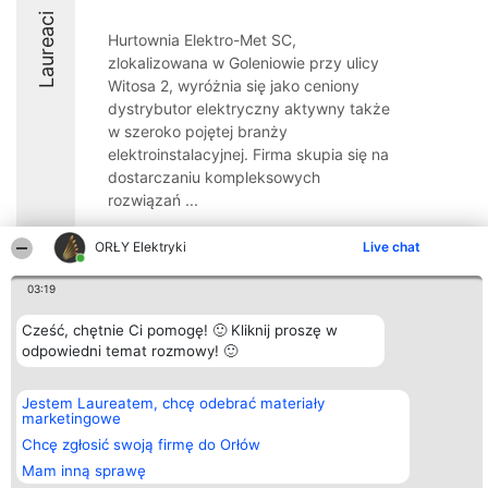
Laureaci
Hurtownia Elektro-Met SC,
zlokalizowana w Goleniowie przy ulicy
Witosa 2, wyróżnia się jako ceniony
dystrybutor elektryczny aktywny także
w szeroko pojętej branży
elektroinstalacyjnej. Firma skupia się na
dostarczaniu kompleksowych
rozwiązań ...
8.7
ORŁY Elektryki
Live chat
03:19
Organizator plebiscytu
Plebiscyt
Kontakt
Cześć, chętnie Ci pomogę! 🙂 Kliknij proszę w
Bright Side Solutions sp. z o.
Laureaci
Kontakt
odpowiedni temat rozmowy! 🙂
o. sp. k.
Lista
ul. Ruska 22
wszystkich
Wrocław 50-079
Laureatów
KRS 0000749100 | Regon
Zasady
Jestem Laureatem, chcę odebrać materiały
381313360 | NIP 8943132676
Regulamin
marketingowe
+48 508 492 400
Polityka
Chcę zgłosić swoją firmę do Orłów
Prywatności
Mam inną sprawę