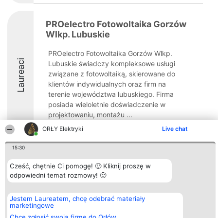
PROelectro Fotowoltaika Gorzów
Wlkp. Lubuskie
PROelectro Fotowoltaika Gorzów Wlkp.
Laureaci
Lubuskie świadczy kompleksowe usługi
związane z fotowoltaiką, skierowane do
klientów indywidualnych oraz firm na
terenie województwa lubuskiego. Firma
posiada wieloletnie doświadczenie w
projektowaniu, montażu ...
ORŁY Elektryki
Live chat
9.1
15:30
Cześć, chętnie Ci pomogę! 🙂 Kliknij proszę w
Organizator plebiscytu
Plebiscyt
Kontakt
Bright Side Solutions sp. z o.
odpowiedni temat rozmowy! 🙂
Laureaci
Kontakt
o. sp. k.
Lista
ul. Ruska 22
wszystkich
Wrocław 50-079
Laureatów
Jestem Laureatem, chcę odebrać materiały
KRS 0000749100 | Regon
Zasady
marketingowe
381313360 | NIP 8943132676
Regulamin
Chcę zgłosić swoją firmę do Orłów