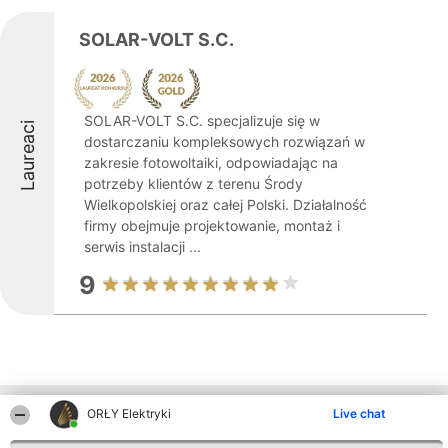
SOLAR-VOLT S.C.
SOLAR-VOLT S.C. specjalizuje się w
Laureaci
dostarczaniu kompleksowych rozwiązań w
zakresie fotowoltaiki, odpowiadając na
potrzeby klientów z terenu Środy
Wielkopolskiej oraz całej Polski. Działalność
firmy obejmuje projektowanie, montaż i
serwis instalacji ...
9
Inne firmy z województwa
ORŁY Elektryki
Live chat