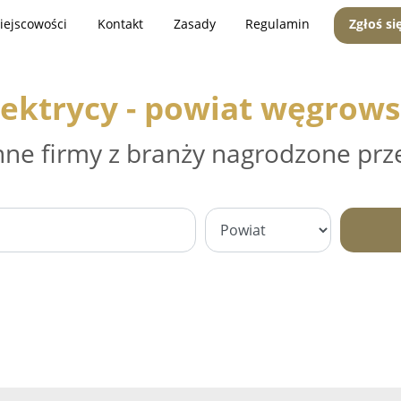
iejscowości
Kontakt
Zasady
Regulamin
Zgłoś si
lektrycy - powiat węgrows
nne firmy z branży nagrodzone prz