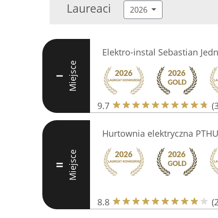
Laureaci
2026
Elektro-instal Sebastian Jed
Miejsce
I
9.7
(
Hurtownia elektryczna PTH
Miejsce
II
8.8
(