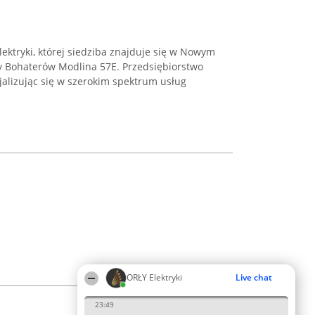
lektryki, której siedziba znajduje się w Nowym
y Bohaterów Modlina 57E. Przedsiębiorstwo
jalizując się w szerokim spektrum usług
ORŁY Elektryki
Live chat
23:49