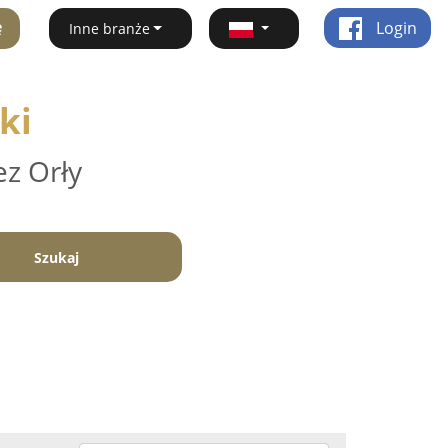
ę
Login
Inne branże
ki
ez Orły
Szukaj