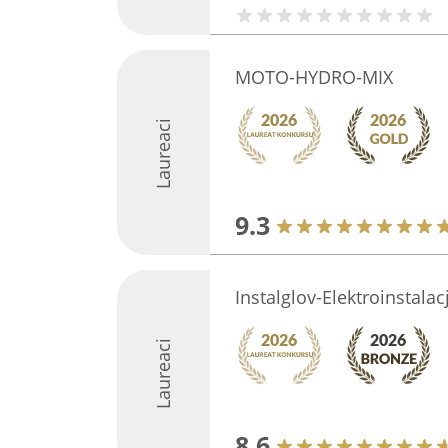
MOTO-HYDRO-MIX
Laureaci
9.3
Instalglov-Elektroinstala
Laureaci
8.6