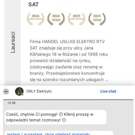
SAT
Laureaci
Firma HANDEL USŁUGI ELEKTRO RTV
SAT znajduje się przy ulicy Jana
Kilińskiego 18 w Różanie i od 1998 roku
prowadzi działalność na rynku,
zdobywając zaufanie oraz renomę w
branży. Przedsiębiorstwo koncentruje
się na szeroko rozumianych usługach ...
8.8
ORŁY Elektryki
Live chat
13:39
Organizator plebiscytu
Plebiscyt
Kontakt
Cześć, chętnie Ci pomogę! 🙂 Kliknij proszę w
Bright Side Solutions sp. z o.
Laureaci
Kontakt
odpowiedni temat rozmowy! 🙂
o. sp. k.
Lista
ul. Ruska 22
wszystkich
Wrocław 50-079
Laureatów
Jestem Laureatem, chcę odebrać materiały
KRS 0000749100 | Regon
Zasady