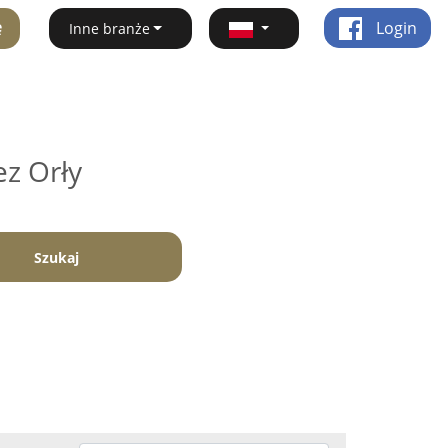
ę
Login
Inne branże
ez Orły
Szukaj