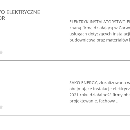
WO ELEKTRYCZNE
OR
ELEKTRYK INSTALATORSTWO E
znaną firmą działającą w Garwo
usługach dotyczących instalacj
budownictwa oraz materiałów b
SAKO ENERGY, zlokalizowana w
obejmujące instalacje elektry
2021 roku działalność firmy ob
projektowanie, fachowy ...