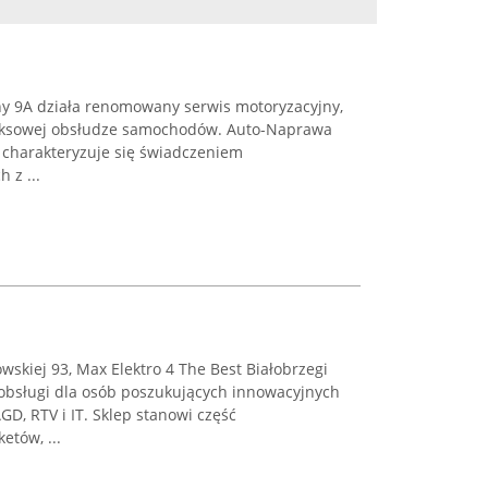
ny 9A działa renomowany serwis motoryzacyjny,
pleksowej obsłudze samochodów. Auto-Naprawa
 charakteryzuje się świadczeniem
 z ...
wskiej 93, Max Elektro 4 The Best Białobrzegi
 obsługi dla osób poszukujących innowacyjnych
GD, RTV i IT. Sklep stanowi część
etów, ...