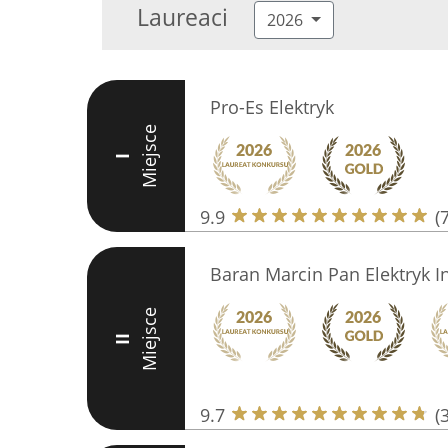
Laureaci
2026
Pro-Es Elektryk
Miejsce
I
9.9
(
Baran Marcin Pan Elektryk In
Miejsce
II
9.7
(