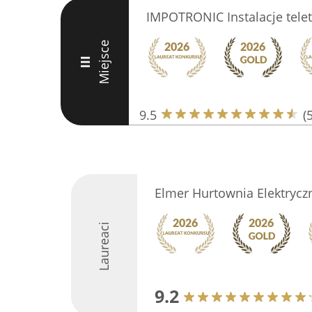
IMPOTRONIC Instalacje telet
Miejsce
III
9.5
(
Elmer Hurtownia Elektrycz
Laureaci
9.2