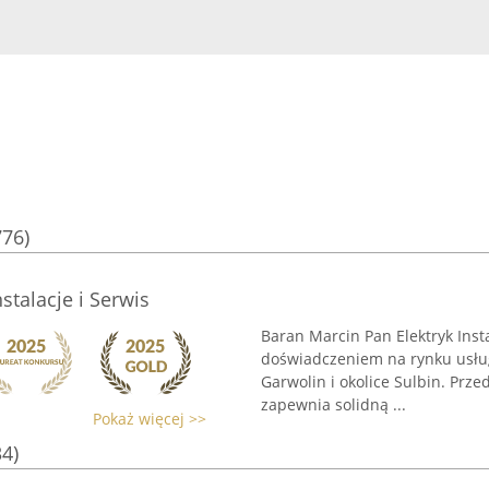
776)
stalacje i Serwis
Baran Marcin Pan Elektryk Insta
doświadczeniem na rynku usług
Garwolin i okolice Sulbin. Prz
zapewnia solidną ...
Pokaż więcej >>
34)