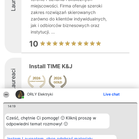
Laureaci
miejscowości. Firma oferuje szeroki
zakres rozwiązań skierowanych
zarówno do klientów indywidualnych,
jak i odbiorców biznesowych oraz
instytucji. ...
10
Install TIME K&J
Laureaci
ORŁY Elektryki
Live chat
9.8
14:19
Cześć, chętnie Ci pomogę! 🙂 Kliknij proszę w
Organizator plebiscytu
Plebiscyt
Kontakt
Bright Side Solutions sp. z o.
odpowiedni temat rozmowy! 🙂
Laureaci
Kontakt
o. sp. k.
Lista
ul. Ruska 22
wszystkich
Wrocław 50-079
Laureatów
Jestem Laureatem, chcę odebrać materiały