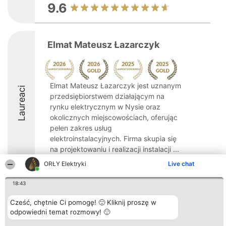
9.6
Elmat Mateusz Łazarczyk
Elmat Mateusz Łazarczyk jest uznanym
Laureaci
przedsiębiorstwem działającym na
rynku elektrycznym w Nysie oraz
okolicznych miejscowościach, oferując
pełen zakres usług
elektroinstalacyjnych. Firma skupia się
na projektowaniu i realizacji instalacji ...
ORŁY Elektryki
Live chat
9.1
18:43
Cześć, chętnie Ci pomogę! 🙂 Kliknij proszę w
Organizator plebiscytu
Plebiscyt
Kontakt
Bright Side Solutions sp. z o.
odpowiedni temat rozmowy! 🙂
Laureaci
Kontakt
o. sp. k.
Lista