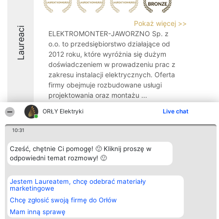
Pokaż więcej >>
Laureaci
ELEKTROMONTER-JAWORZNO Sp. z
o.o. to przedsiębiorstwo działające od
2012 roku, które wyróżnia się dużym
doświadczeniem w prowadzeniu prac z
zakresu instalacji elektrycznych. Oferta
firmy obejmuje rozbudowane usługi
projektowania oraz montażu ...
8
ORŁY Elektryki
Live chat
10:31
Organizator plebiscytu
Plebiscyt
Kontakt
Cześć, chętnie Ci pomogę! 🙂 Kliknij proszę w
Bright Side Solutions sp. z o.
Laureaci
Kontakt
odpowiedni temat rozmowy! 🙂
o. sp. k.
Lista
ul. Ruska 22
wszystkich
Wrocław 50-079
Laureatów
Jestem Laureatem, chcę odebrać materiały
KRS 0000749100 | Regon
Zasady
marketingowe
381313360 | NIP 8943132676
Regulamin
+48 508 492 400
Chcę zgłosić swoją firmę do Orłów
Polityka
Prywatności
Mam inną sprawę