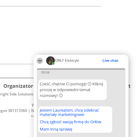
ORŁY Elektryki
Live chat
03:34
Cześć, chętnie Ci pomogę! 🙂 Kliknij
Organizator plebiscytu
Plebiscyt
Kontakt
proszę w odpowiedni temat
right Side Solutions sp. z o. o. sp. k.
Laureaci
rozmowy! 🙂
Kontakt
ul. Ruska 22
Lista
Wrocław 50-079
wszystkich
Jestem Laureatem, chcę odebrać
egon 381313360 | NIP 8943132676
Laureatów
materiały marketingowe
+48 508 492 400
Zasady
Chcę zgłosić swoją firmę do Orłów
Regulamin
Polityka
Mam inną sprawę
Prywatności