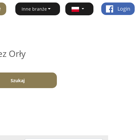
ę
Login
Inne branże
ez Orły
Szukaj