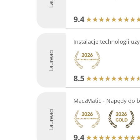
9.4
Instalacje technologii uż
Laureaci
8.5
MaczMatic - Napędy do 
Laureaci
9.4