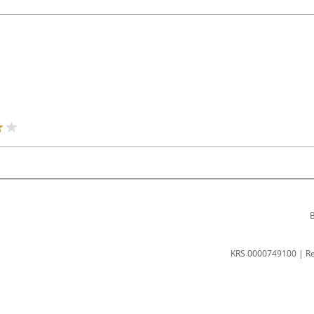
B
KRS 0000749100 | R