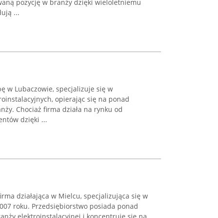
aną pozycję w branży dzięki wieloletniemu
ją ...
bę w Lubaczowie, specjalizuje się w
oinstalacyjnych, opierając się na ponad
nży. Chociaż firma działa na rynku od
ntów dzięki ...
firma działająca w Mielcu, specjalizująca się w
2007 roku. Przedsiębiorstwo posiada ponad
nży elektroinstalacyjnej i koncentruje się na