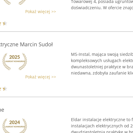
Towarowej 4, posiada ugruntow
doświadczeniu. W ofercie znajdu
Pokaż więcej >>
ktryczne Marcin Sudoł
MS-Instal, mająca swoją siedzi
kompleksowych usługach elektr
dwunastoletniej praktyce w bra
niedawna, zdobyła zaufanie klie
Pokaż więcej >>
ne
Eldar instalacje elektryczne to 
instalacjach elektrycznych od 
dwudziestoletnią praktykę w bra