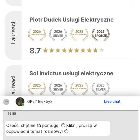
Piotr Dudek Usługi Elektryczne
Laureaci
8.7
Sol Invictus usługi elektryczne
Laureaci
ORŁY Elektryki
Live chat
8.7
19:55
Cześć, chętnie Ci pomogę! 🙂 Kliknij proszę w
Organizator plebiscytu
Plebiscyt
Kontakt
Bright Side Solutions sp. z o.
odpowiedni temat rozmowy! 🙂
Laureaci
Kontakt
o. sp. k.
Lista