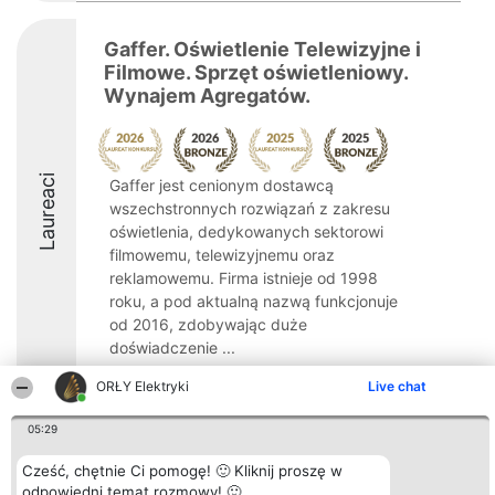
Gaffer. Oświetlenie Telewizyjne i
Filmowe. Sprzęt oświetleniowy.
Wynajem Agregatów.
Laureaci
Gaffer jest cenionym dostawcą
wszechstronnych rozwiązań z zakresu
oświetlenia, dedykowanych sektorowi
filmowemu, telewizyjnemu oraz
reklamowemu. Firma istnieje od 1998
roku, a pod aktualną nazwą funkcjonuje
od 2016, zdobywając duże
doświadczenie ...
8.6
ORŁY Elektryki
Live chat
05:29
Organizator plebiscytu
Plebiscyt
Kontakt
Cześć, chętnie Ci pomogę! 🙂 Kliknij proszę w
Bright Side Solutions sp. z o.
Laureaci
Kontakt
odpowiedni temat rozmowy! 🙂